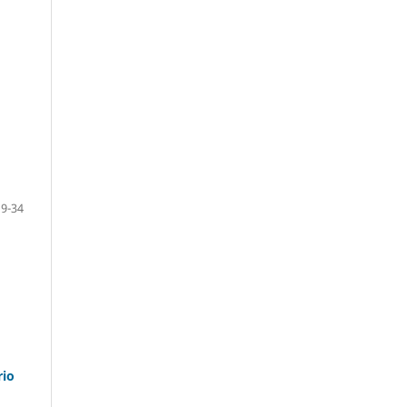
19-34
rio