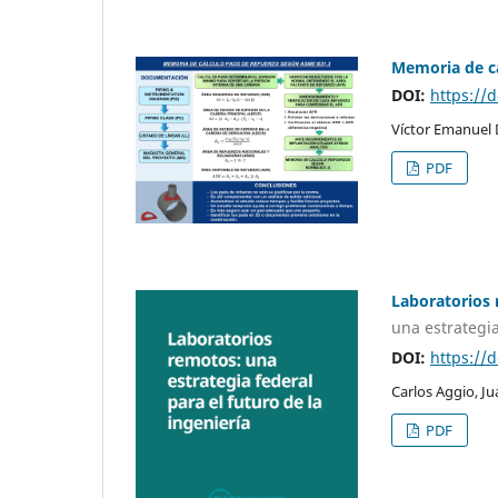
Memoria de cá
DOI:
https://
Víctor Emanuel 
PDF
Laboratorios
una estrategia
DOI:
https://
Carlos Aggio, J
PDF