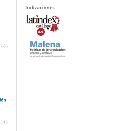
Indizaciones
72-86
ción
3-18