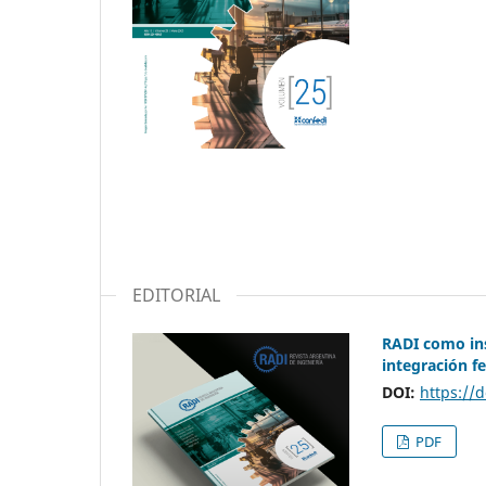
EDITORIAL
RADI como ins
integración f
DOI:
https://d
PDF