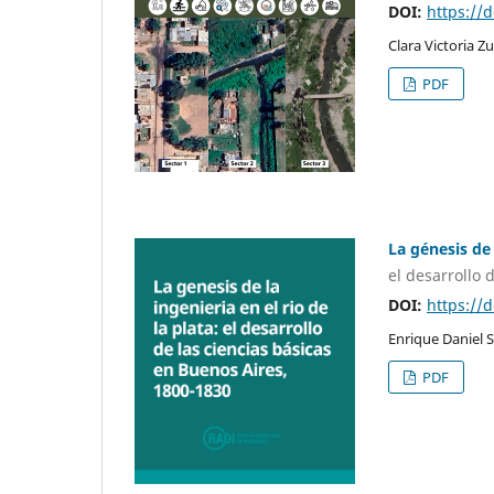
DOI:
https://
Clara Victoria Z
PDF
La génesis de 
el desarrollo 
DOI:
https://
Enrique Daniel S
PDF