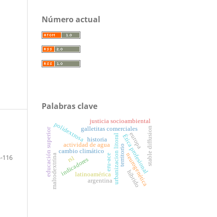
Número actual
Palabras clave
justicia socioambiental
polidextrosa
stable diffusion
galletitas comerciales
educación superior
europa
Ética profesional
urbanizacion litoral
historia
actividad de agua
territorio
cambio climático
neurogenética
eru-ace
maltodextrina
-116
rsl
indicadores
híbrido
latinoamérica
argentina