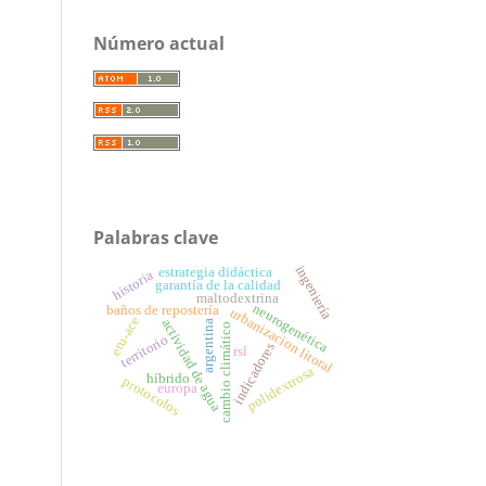
Número actual
Palabras clave
ingeniería
estrategia didáctica
historia
garantía de la calidad
maltodextrina
neurogenética
baños de repostería
urbanizacion litoral
eru-ace
actividad de agua
argentina
cambio climático
territorio
indicadores
rsl
polidextrosa
híbrido
protocolos
europa