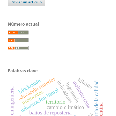
Enviar un artículo
Número actual
Palabras clave
educación superior
híbrido
blockchain
indicadores
maltodextrina
garantía de la calidad
ingeniería
educación en ingeniería
urbanizacion litoral
protocolos
territorio
argentina
cambio climático
baños de repostería