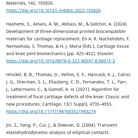
Materials, 142, 105826.
https://doi.org/10.1016/j.jmbbm.2023.105826
Hashemi, S., Amani, A. M., Abbasi, M., & Golchin, A. (2024).
Development of three-dimensional printed biocompatible
materials for cartilage replacement. En A. R. Nochehdehi, F.
Nemavhola, S. Thomas, & H. J. Maria (Eds.), Cartilage tissue
and knee joint biomechanics (pp. 425–452). Elsevier.
https://doi.org/10.1016/B978-0-323-90597-8.00015-3
Hinckel, B. B., Thomas, D., Vellios, E. E., Hancock, K. J., Calcei,
J. G., Sherman, S. L., Eliasberg, C. D., Fernandes, T. L., Farr,
J., Lattermann, C., & Gomoll, A. H. (2021). Algorithm for
treatment of focal cartilage defects of the knee: Classic and
new procedures. Cartilage, 13(1 Suppl), 473S–495S.
https://doi.org/10.1177/1947603521993219
Jin, Z., Yang, P., Cui, J., & Dowson, D. (2004). Transient
elastohydrodynamic analysis of elliptical contacts.