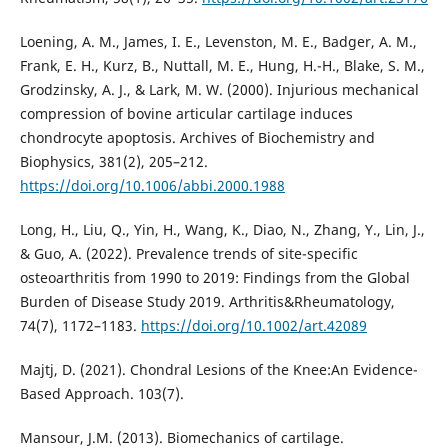
Loening, A. M., James, I. E., Levenston, M. E., Badger, A. M.,
Frank, E. H., Kurz, B., Nuttall, M. E., Hung, H.-H., Blake, S. M.,
Grodzinsky, A. J., & Lark, M. W. (2000). Injurious mechanical
compression of bovine articular cartilage induces
chondrocyte apoptosis. Archives of Biochemistry and
Biophysics, 381(2), 205–212.
https://doi.org/10.1006/abbi.2000.1988
Long, H., Liu, Q., Yin, H., Wang, K., Diao, N., Zhang, Y., Lin, J.,
& Guo, A. (2022). Prevalence trends of site-specific
osteoarthritis from 1990 to 2019: Findings from the Global
Burden of Disease Study 2019. Arthritis&Rheumatology,
74(7), 1172–1183.
https://doi.org/10.1002/art.42089
Majtj, D. (2021). Chondral Lesions of the Knee:An Evidence-
Based Approach. 103(7).
Mansour, J.M. (2013). Biomechanics of cartilage.