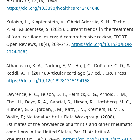
Healthcare, 12(16), 1648.
https://doi.org/10.3390/healthcare12161648
Kutaish, H., Klopfenstein, A., Obeid Adorisio, S. N., Tscholl,
P. M., &Fucentese, S. (2025). Current trends in the treatment
of focal cartilage lesions: A comprehensive review. EFORT
Open Reviews, 10(4), 203–212.
https://doi.org/10.1530/EOR-
2024-0083
Athanasiou, K. A., Darling, E. M., Hu, J. C., DuRaine, G. D., &
Reddi, A. H. (2017). Articular cartilage (2.ª ed.). CRC Press.
https://doi.org/10.1201/9781315194158
Lawrence, R. C., Felson, D. T., Helmick, C. G., Arnold, L. M.,
Choi, H., Deyo, R. A., Gabriel, S., Hirsch, R., Hochberg, M. C.,
Hunder, G. G., Jordan, J. M., Katz, J. N., Kremers, H. M., &
Wolfe, F.; National Arthritis Data Workgroup. (2008).
Estimates of the prevalence of arthritis and other rheumatic
conditions in the United States. Part II. Arthritis &
Rheumatism, 58(1), 26–35.
https://doi.org/10.1002/art.23176