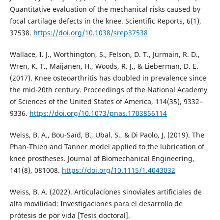
Quantitative evaluation of the mechanical risks caused by
focal cartilage defects in the knee. Scientific Reports, 6(1),
37538.
https://doi.org/10.1038/srep37538
Wallace, I. J., Worthington, S., Felson, D. T., Jurmain, R. D.,
Wren, K. T., Maijanen, H., Woods, R. J., & Lieberman, D. E.
(2017). Knee osteoarthritis has doubled in prevalence since
the mid-20th century. Proceedings of the National Academy
of Sciences of the United States of America, 114(35), 9332–
9336.
https://doi.org/10.1073/pnas.1703856114
Weiss, B. A., Bou-Saïd, B., Ubal, S., & Di Paolo, J. (2019). The
Phan-Thien and Tanner model applied to the lubrication of
knee prostheses. Journal of Biomechanical Engineering,
141(8), 081008.
https://doi.org/10.1115/1.4043032
Weiss, B. A. (2022). Articulaciones sinoviales artificiales de
alta movilidad: Investigaciones para el desarrollo de
prótesis de por vida [Tesis doctoral].