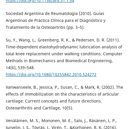
https://doi.org/10.1136/ard.31.1.54
Sociedad Argentina de Reumatología (2010). Guías
Argentinas de Práctica Clínica para el Diagnóstico y
Tratamiento de la Osteoartritis (pp. 3–5).
Su, Y., Wang, L., Greenberg, R. K., & Pedersen, D. R. (2011).
Time-dependent elastohydrodynamic lubrication analysis of
total knee replacement under walking conditions. Computer
Methods in Biomechanics and Biomedical Engineering,
14(6), 539–548.
https://doi.org/10.1080/10255842.2010.524272
Vanwanseele, B., Jessica, P., Susan, C., & Mark, R. (2002). The
effects of immobilization on the characteristics of articular
cartilage: Current concepts and future directions.
Osteoarthritis and Cartilage, 10(5).
Venäläinen, M. S., Mononen, M. E., Salo, J., Räsänen, L. P.,
Jurvelin, J. S., Töyräs, J., Virén, T., &Korhonen, R. K. (2016).