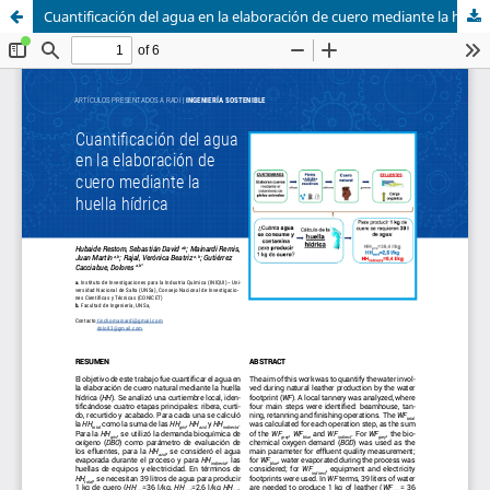
Cuantificación del agua en la elaboración de cuero mediante la huella hídrica