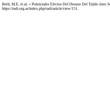
Berli, M.E, et al. « Potenciales Efectos Del Desuso Del Tejido ós
https://radi.org.ar/index.php/radi/article/view/151.